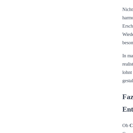
Nicht
harmo
Ersch
Wiede
beson
In ma
reali
lohnt
gesta
Faz
Ent
Ob
C