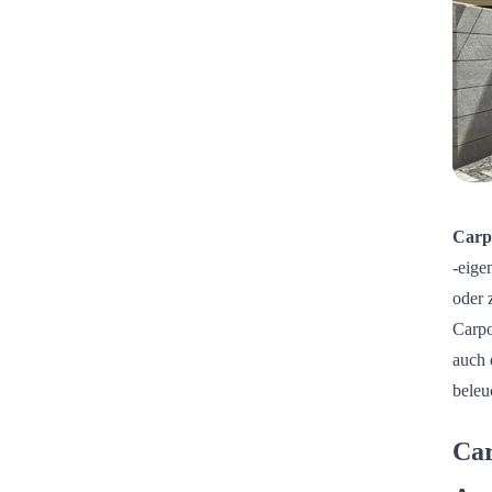
Carp
-eige
oder 
Carpo
auch 
beleu
Car