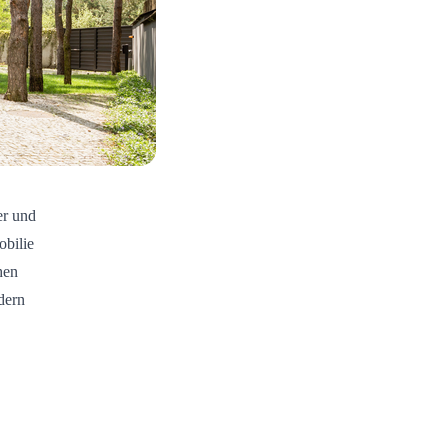
er und
obilie
hen
dern