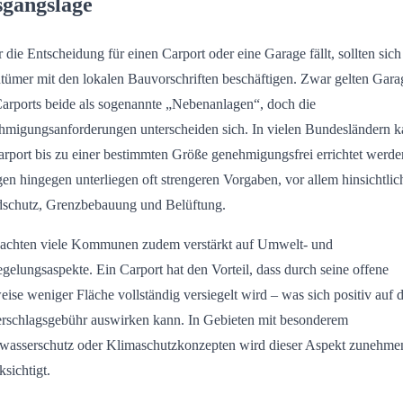
gangslage
 die Entscheidung für einen Carport oder eine Garage fällt, sollten sich
tümer mit den lokalen Bauvorschriften beschäftigen. Zwar gelten Gar
arports beide als sogenannte „Nebenanlagen“, doch die
migungsanforderungen unterscheiden sich. In vielen Bundesländern 
arport bis zu einer bestimmten Größe genehmigungsfrei errichtet werde
en hingegen unterliegen oft strengeren Vorgaben, vor allem hinsichtlic
schutz, Grenzbebauung und Belüftung.
achten viele Kommunen zudem verstärkt auf Umwelt- und
egelungsaspekte. Ein Carport hat den Vorteil, dass durch seine offene
ise weniger Fläche vollständig versiegelt wird – was sich positiv auf d
rschlagsgebühr auswirken kann. In Gebieten mit besonderem
asserschutz oder Klimaschutzkonzepten wird dieser Aspekt zunehme
ksichtigt.