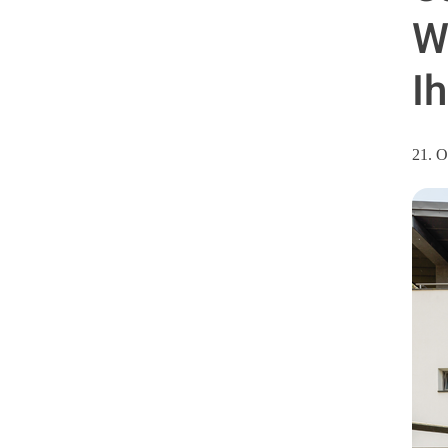
W
I
21. O