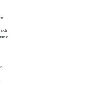
der
 sich
flüsse
an.
,