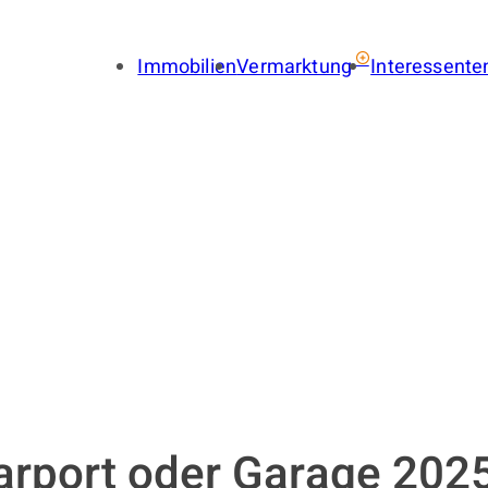
Immobilien
Vermarktung
Interessente
Immobilie verkaufen
Immobil
Immobilie vermieten
Finance
Gewerbe verkaufen
Gewerbe
Gewerbe vermieten
Gewerbe
Immobilienbewertung
Suchauf
LENA
Provisionsfrei
Immobilien-Ratgeber
Käuferfinder
Immobilien-Referenzen
arport oder Garage 2025