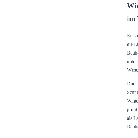
Wir
im 
Ein z
die E
Bauko
unter
Wartu
Doch 
Schne
Winte
profi
als L
Bauko