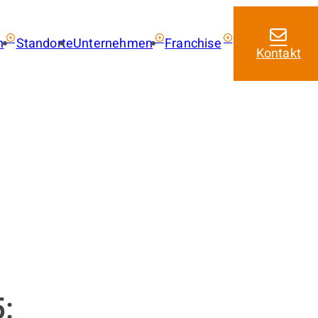
n
Standorte
Unternehmen
Franchise
Kontakt
ie kaufen
Über uns
Franchise mit amarc
Aktuelles
Franchise Leistungen
 kaufen
Franchise Lizenzmode
 mieten
Masterfranchise Eur
trag
Jobangebote
: