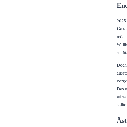
Ene
2025 
Gara
möcht
Wallb
schüt
Doch 
ausst
vorge
Das m
wirts
sollt
Äst