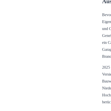
Aus
Bevor
Eigen
und C
Geneh
ein C
Garag
Brand
2025 
Versi
Bauwe
Niede
Hochw
berüc