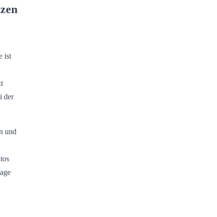
tzen
 ist
t
i der
en und
tos
rage