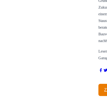
Grund
Zukun
einem
Staur
berat
Bauvo
nachh
Lesen
Gara
Z