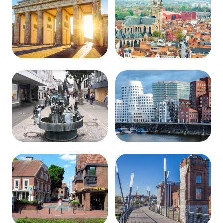
Berlin-
Brüggen-
Charlottenburg
Niederkrüchten
Düren
Düsseldorf