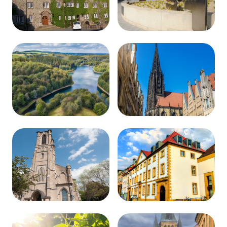
Lauterbach
Lengerich
Meinerzhagen
Münster
Neuss
Paderborn