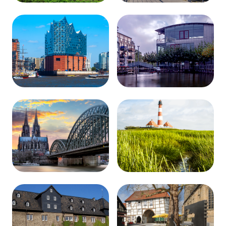
Greven
Gronau
Hamburg
Kaarst
Köln-
Langeln
Bayenthal