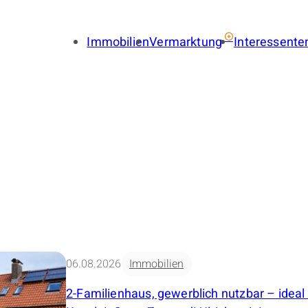
Immobilien
Vermarktung
Interessente
Immobilie verkaufen
Immobil
Immobilie vermieten
Finance
Gewerbe verkaufen
Gewerbe
Gewerbe vermieten
Gewerbe
Immobilienbewertung
Suchauf
LENA
Provisionsfrei
Immobilien-Ratgeber
Käuferfinder
Immobilien-Referenzen
06.08.2026
Immobilien
2-Familienhaus, gewerblich nutzbar – ideal 