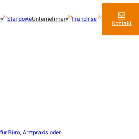
n
Standorte
Unternehmen
Franchise
Kontakt
ie kaufen
Über uns
Franchise mit amarc
Aktuelles
Franchise Leistungen
 kaufen
Franchise Lizenzmode
 mieten
Masterfranchise Eur
trag
Jobangebote
für Büro, Arztpraxis oder