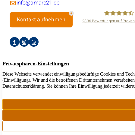
info@amarc21.de
Kontakt aufnehmen
2336
Bewertungen auf Proven
amarc21 Immo
Jeder a