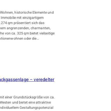
 Wohnen, historische Elemente und
 Immobilie mit einzigartigem
.274 qm präsentiert sich das
inem angrenzenden, charmanten,
rationenwohnen oder die
 abgeschlossenen Flures befindet
chbad ca. 27 qm. Gegenüber
m). Ein rustikal gestalteter offener
n den Wohnraum. Daran schließt sich
sse und das geräumige Duschbad
lafzimmer mit Einbauschränken.
Sackgassenlage – veredelter
tsraum mit Durchgang zur Garage,
a und Heizungsraum führt. Vom
htdurchfluteten Wohnraum. Die
 ca. 35 qm große Terrasse und den
mit einer Grundstücksgröße von ca.
 voll funktionsfähiger Kachelofen
Westen und bietet eine attraktive
ndere Wohngefühl durch zahlreiche
 individuellem Gestaltungspotenzial