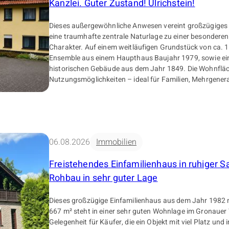
Kanzlei. Guter Zustand! Ulrichstein!
Dieses außergewöhnliche Anwesen vereint großzügiges
eine traumhafte zentrale Naturlage zu einer besonderen
Charakter. Auf einem weitläufigen Grundstück von ca. 1
Ensemble aus einem Haupthaus Baujahr 1979, sowie e
historischen Gebäude aus dem Jahr 1849. Die Wohnfläche von ca. 325 qm bietet vielseitige
Nutzungsmöglichkeiten – ideal für Familien, Mehrgene
Kombination aus Wohnen, Arbeiten und Vermieten. Wir betreten das Haus durch einen
geschlossenen Vorbau (Windschutz). Im ersten Teil des
sich links eine helle Gästewohnung mit kleiner Küche und Dus
betreten wir den separaten historischen Altbau (ca. 67 q
Kamin lenkt den Blick auf sich. Alte Eichenbalken teile
06.08.2026
Immobilien
die Küche mit Ausgang auf eine ca. 23 qm große Terra
an. Im ersten Stockwerk befinden sich zwei ruhige Sch
Freistehendes Einfamilienhaus in ruhiger 
Zurück zum zweiten Teil des Flures, der uns zum Vorra
sowie einem Hauswirtschaftsraum mit angrenzender Saun
Rohbau in sehr guter Lage
Flur aus gelangen wir natürlich auch in den großen lic
dreifach verglaste Fensterfläche gibt den Blick auf die
Dieses großzügige Einfamilienhaus aus dem Jahr 1982 
liebevoll angelegten Garten frei. Im Wohnraum sorgt ein
667 m² steht in einer sehr guten Wohnlage im Gronauer 
für eine wohnliche Atmosphäre. Ergänzt wird das beso
Gelegenheit für Käufer, die ein Objekt mit viel Platz und