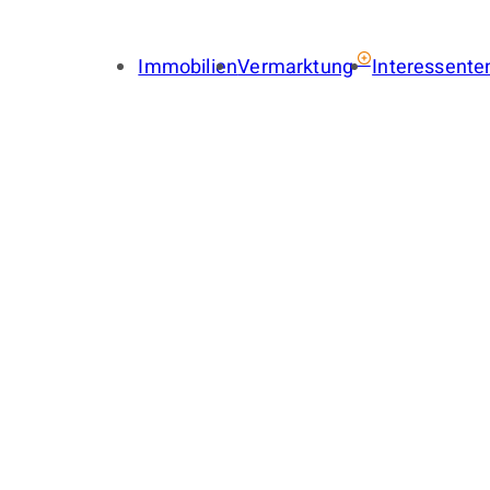
Immobilien
Vermarktung
Interessente
Immobilie verkaufen
Immobil
Immobilie vermieten
Finance
Gewerbe verkaufen
Gewerbe
Gewerbe vermieten
Gewerbe
Immobilienbewertung
Suchauf
LENA
Provisionsfrei
Immobilien-Ratgeber
Käuferfinder
Immobilien-Referenzen