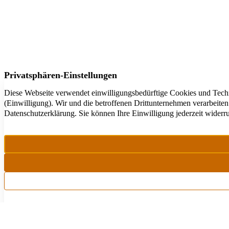
amarc21 Immobilien
regional, national & international
Kommen Sie zu
amarc21
– Die Immobilienmakler si
Deutschland für Sie aktiv.
0800 – 14 16 000
info@amarc21.de