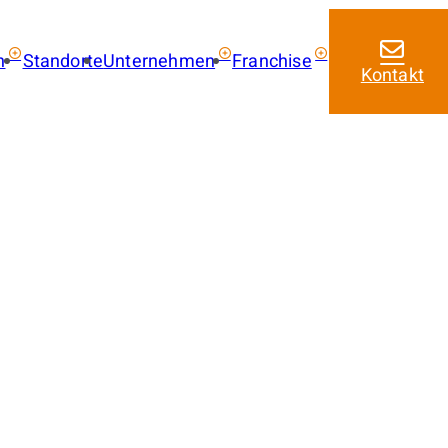
n
Standorte
Unternehmen
Franchise
Kontakt
ie kaufen
Über uns
Franchise mit amarc
Aktuelles
Franchise Leistungen
 kaufen
Franchise Lizenzmode
 mieten
Masterfranchise Eur
trag
Jobangebote