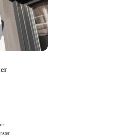
ler
re
nster