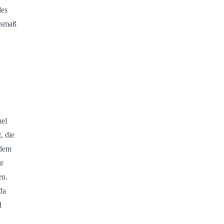
des
Ausmaß
mel
, die
 dem
ür
en.
da
l