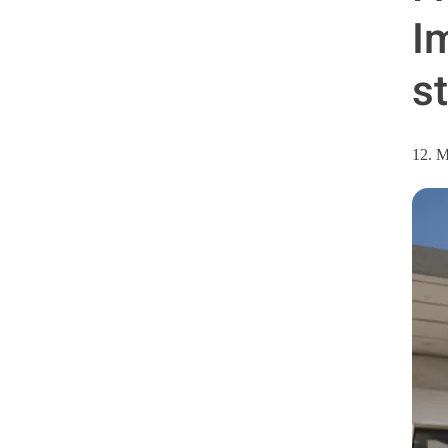
I
s
12. M