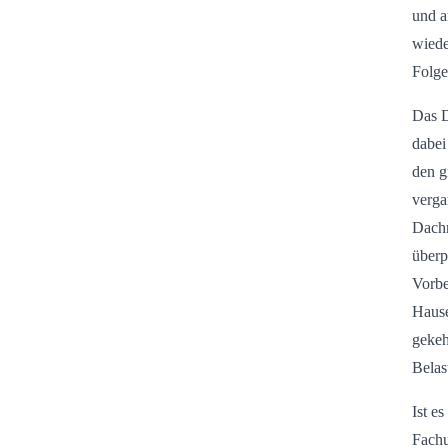
und a
wiede
Folge
Das D
dabei
den g
verga
Dachr
überp
Vorbe
Hause
gekeh
Belas
Ist e
Fachu