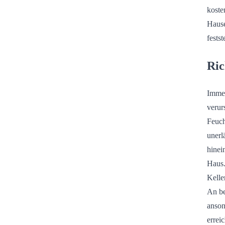
koste
Hause
fests
Ric
Immer
verur
Feuch
unerl
hinei
Haus.
Kelle
An be
anson
erreic