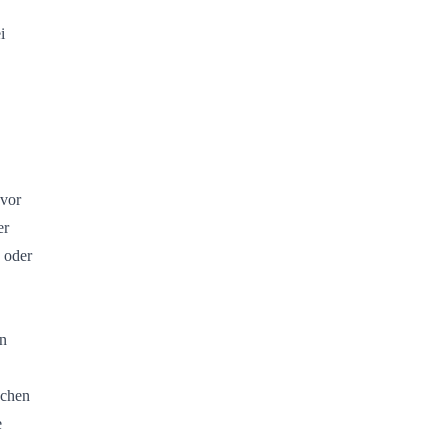
i
 vor
er
 oder
en
ächen
e