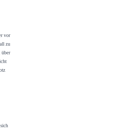
r vor
ll zu
 über
icht
otz
 sich