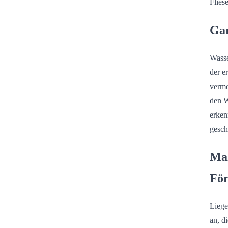
Flies
Gar
Wasse
der e
verme
den W
erken
gesch
Maß
För
Liege
an, d