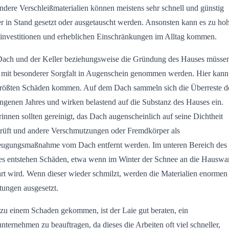
ndere Verschleißmaterialien können meistens sehr schnell und günstig
r in Stand gesetzt oder ausgetauscht werden. Ansonsten kann es zu ho
investitionen und erheblichen Einschränkungen im Alltag kommen.
ach und der Keller beziehungsweise die Gründung des Hauses müsse
 mit besonderer Sorgfalt in Augenschein genommen werden. Hier kann
rößten Schäden kommen. Auf dem Dach sammeln sich die Überreste d
ngenen Jahres und wirken belastend auf die Substanz des Hauses ein.
innen sollten gereinigt, das Dach augenscheinlich auf seine Dichtheit
rüft und andere Verschmutzungen oder Fremdkörper als
ugungsmaßnahme vom Dach entfernt werden. Im unteren Bereich des
s entstehen Schäden, etwa wenn im Winter der Schnee an die Hausw
rt wird. Wenn dieser wieder schmilzt, werden die Materialien enormen
tungen ausgesetzt.
s zu einem Schaden gekommen, ist der Laie gut beraten, ein
nternehmen zu beauftragen, da dieses die Arbeiten oft viel schneller,