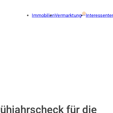
Immobilien
Vermarktung
Interessente
Immobilie verkaufen
Immobil
Immobilie vermieten
Finance
Gewerbe verkaufen
Gewerbe
Gewerbe vermieten
Gewerbe
Immobilienbewertung
Suchauf
LENA
Provisionsfrei
Immobilien-Ratgeber
Käuferfinder
Immobilien-Referenzen
rühjahrscheck für die