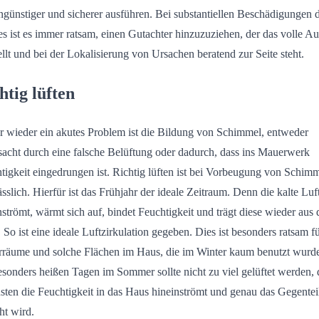
ngünstiger und sicherer ausführen. Bei substantiellen Beschädigungen 
s ist es immer ratsam, einen Gutachter hinzuzuziehen, der das volle 
tellt und bei der Lokalisierung von Ursachen beratend zur Seite steht.
htig lüften
 wieder ein akutes Problem ist die Bildung von Schimmel, entweder
sacht durch eine falsche Belüftung oder dadurch, dass ins Mauerwerk
tigkeit eingedrungen ist. Richtig lüften ist bei Vorbeugung von Schim
ässlich. Hierfür ist das Frühjahr der ideale Zeitraum. Denn die kalte Luft
nströmt, wärmt sich auf, bindet Feuchtigkeit und trägt diese wieder aus
 So ist eine ideale Luftzirkulation gegeben. Dies ist besonders ratsam f
rräume und solche Flächen im Haus, die im Winter kaum benutzt wurd
sonders heißen Tagen im Sommer sollte nicht zu viel gelüftet werden, 
sten die Feuchtigkeit in das Haus hineinströmt und genau das Gegentei
ht wird.