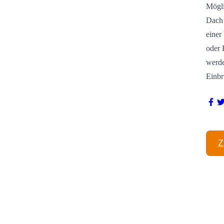
Mögli
Dach 
einer
oder 
werde
Einbr
Z