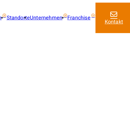
n
Standorte
Unternehmen
Franchise
Kontakt
ie kaufen
Über uns
Franchise mit amarc
Aktuelles
Franchise Leistungen
 kaufen
Franchise Lizenzmode
 mieten
Masterfranchise Eur
trag
Jobangebote