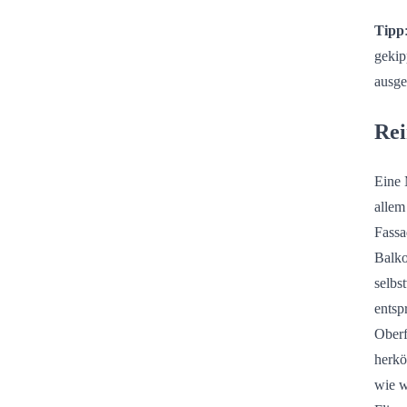
Tipp
gekip
ausge
Rei
Eine 
allem
Fassa
Balko
selbs
entsp
Oberf
herkö
wie w