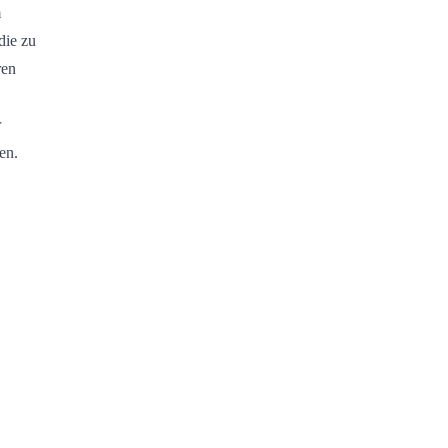
m
die zu
ren
r
en.