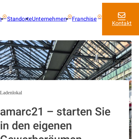
n
Standorte
Unternehmen
Franchise
Kontakt
ie kaufen
Über uns
Franchise mit amarc
Aktuelles
Franchise Leistungen
 kaufen
Franchise Lizenzmode
 mieten
Masterfranchise Eur
trag
Jobangebote
Ladenlokal
amarc21 – starten Sie
in den eigenen