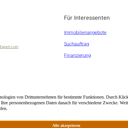
Für Interessenten
Immobilienangebote
Suchauftrag
Expert.com
Finanzierung
bilien
marc21Franchisepartner ist ein rechtlich selbstständiger Unte