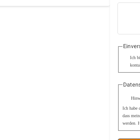
Einver
Ich b
konta
Datens
Hinw
Ich habe 
dass mein
werden. H