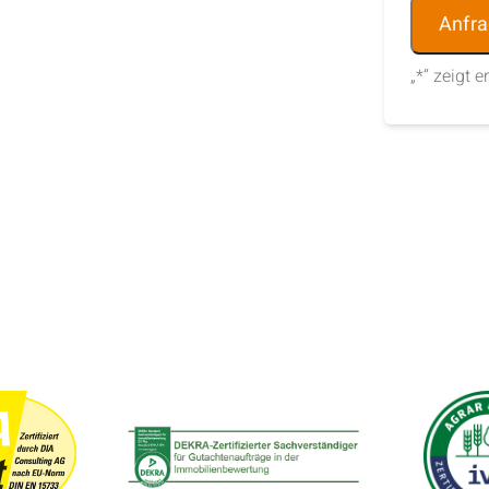
Alternative
„
*
“ zeigt e