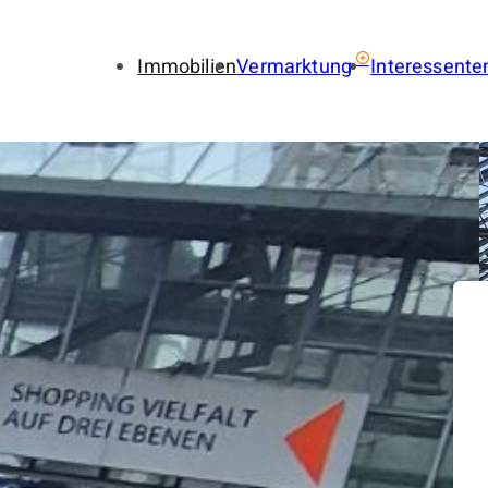
Immobilien
Vermarktung
Interessente
Immobilie verkaufen
Immobil
Immobilie vermieten
Finance
Gewerbe verkaufen
Gewerbe
Gewerbe vermieten
Gewerbe
Immobilienbewertung
Suchauf
LENA
Provisionsfrei
Immobilien-Ratgeber
Käuferfinder
Immobilien-Referenzen