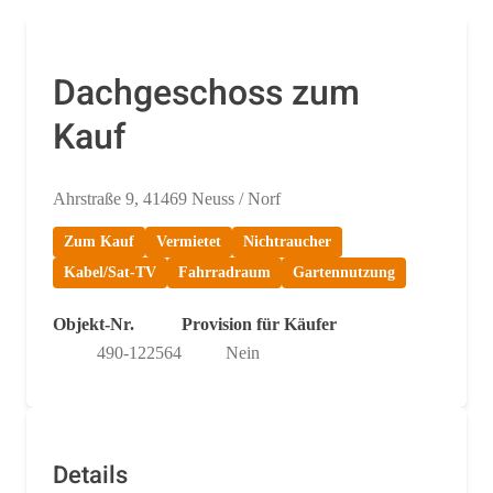
Dachgeschoss zum
Kauf
Ahrstraße 9, 41469 Neuss / Norf
Zum Kauf
Vermietet
Nichtraucher
Kabel/Sat-TV
Fahrradraum
Gartennutzung
Objekt-Nr.
Provision für Käufer
490-122564
Nein
Details