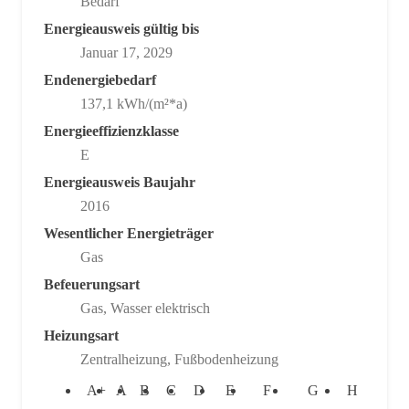
Bedarf
Energieausweis gültig bis
Januar 17, 2029
Endenergiebedarf
137,1 kWh/(m²*a)
Energieeffizienzklasse
E
Energieausweis Baujahr
2016
Wesentlicher Energieträger
Gas
Befeuerungsart
Gas, Wasser elektrisch
Heizungsart
Zentralheizung, Fußbodenheizung
A+
A
B
C
D
E
F
G
H