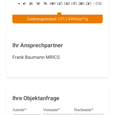
0
25
50
75
100
125
150
175
200
225
>250
Endenergiebedarf: 137,1 kWh/(m²*a)
Ihr Ansprechpartner
Frank Baumann MRICS
Ihre Objektanfrage
Anrede
*
Vorname
*
Nachname
*