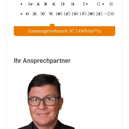
A+
A
B
C
D
E
F
G
H
0
25
50
75
100
125
150
175
200
225
>250
Endenergieverbrauch: 97,5 kWh/(m²*a)
Ihr Ansprechpartner