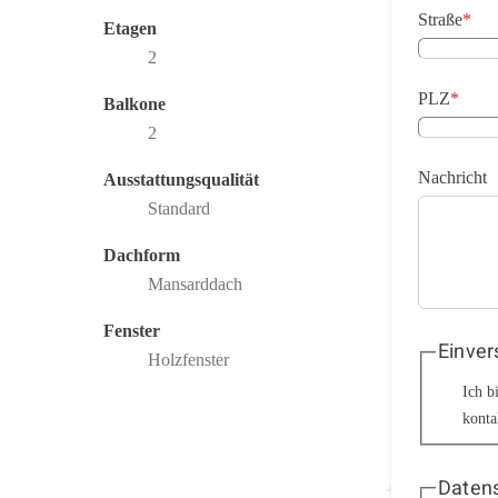
Straße
*
Etagen
2
PLZ
*
Balkone
2
Nachricht
Ausstattungsqualität
Standard
Dachform
Mansarddach
Fenster
Einver
Holzfenster
Ich b
konta
Datens