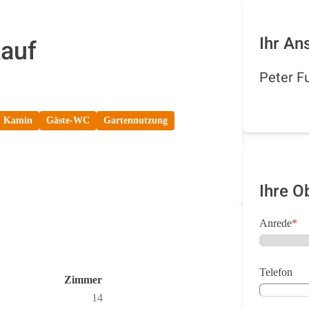
Ihr An
auf
Peter F
Kamin
Gäste-WC
Gartennutzung
Ihre O
Anrede
*
Telefon
Zimmer
14