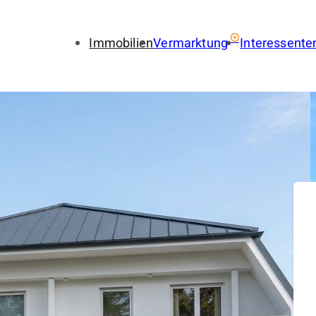
Immobilien
Vermarktung
Interessente
Immobilie verkaufen
Immobil
Immobilie vermieten
Finance
Gewerbe verkaufen
Gewerbe
Gewerbe vermieten
Gewerbe
Immobilienbewertung
Suchauf
LENA
Provisionsfrei
Immobilien-Ratgeber
Käuferfinder
Immobilien-Referenzen