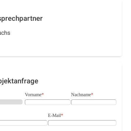
sprechpartner
uchs
bjektanfrage
Vorname
*
Nachname
*
E-Mail
*