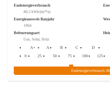
Endenergieverbrauch
Ener
86,5 kWh/(m²*a)
Energieausweis Baujahr
Wes
1964
Befeuerungsart
Hei
Gas, Solar, Holz
A+
A
B
C
D
0
25
50
75
100
125
Endenergieverbrauch: 8