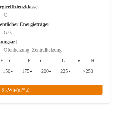
gieeffizienzklasse
C
entlicher Energieträger
Gas
zungsart
Ofenheizung, Zentralheizung
E
F
G
H
150
175
200
225
>250
6,5 kWh/(m²*a)