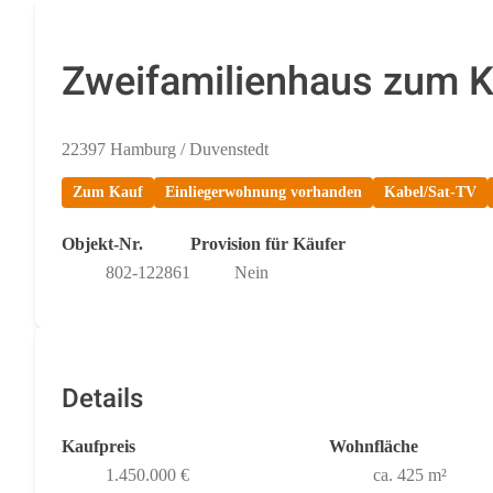
Zweifamilienhaus zum K
22397 Hamburg / Duvenstedt
Zum Kauf
Einliegerwohnung vorhanden
Kabel/Sat-TV
Objekt-Nr.
Provision für Käufer
802-122861
Nein
Details
Kaufpreis
Wohnfläche
1.450.000 €
ca. 425 m²