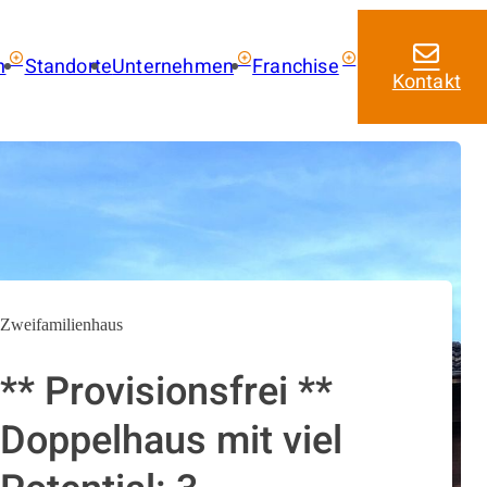
n
Standorte
Unternehmen
Franchise
Kontakt
ie kaufen
Über uns
Franchise mit amarc
Aktuelles
Franchise Leistungen
 kaufen
Franchise Lizenzmode
 mieten
Masterfranchise Eur
trag
Jobangebote
Zweifamilienhaus
** Provisionsfrei **
Doppelhaus mit viel