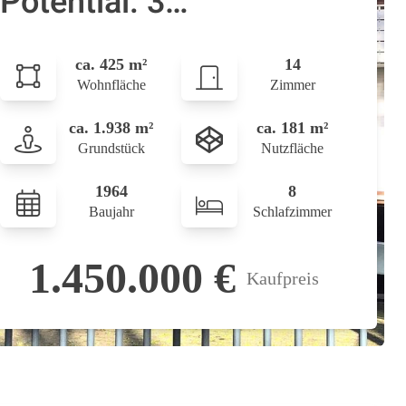
Potential: 3
Wohneinheiten und fast
ca. 425 m²
14
2000qm Garten
Wohnfläche
Zimmer
ca. 1.938 m²
ca. 181 m²
Grundstück
Nutzfläche
1964
8
Baujahr
Schlafzimmer
1.450.000 €
Kaufpreis