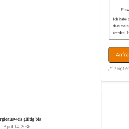
Hinw
Ich habe 
dass mein
werden. H
Alternative
„
*
“ zeigt e
gieausweis gültig bis
April 14, 2036