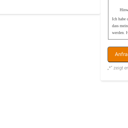
Hinw
Ich habe 
dass mein
werden. H
Alternative
„
*
“ zeigt e