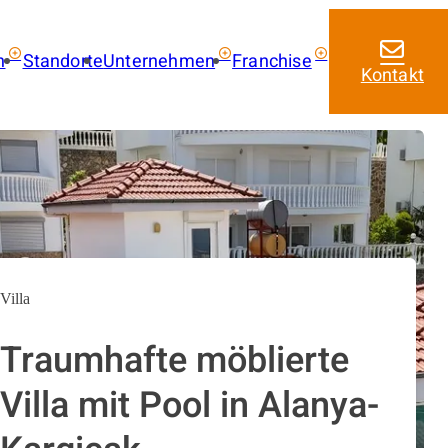
n
Standorte
Unternehmen
Franchise
Kontakt
ie kaufen
Über uns
Franchise mit amarc
Aktuelles
Franchise Leistungen
 kaufen
Franchise Lizenzmode
 mieten
Masterfranchise Eur
trag
Jobangebote
Villa
Traumhafte möblierte
Villa mit Pool in Alanya-