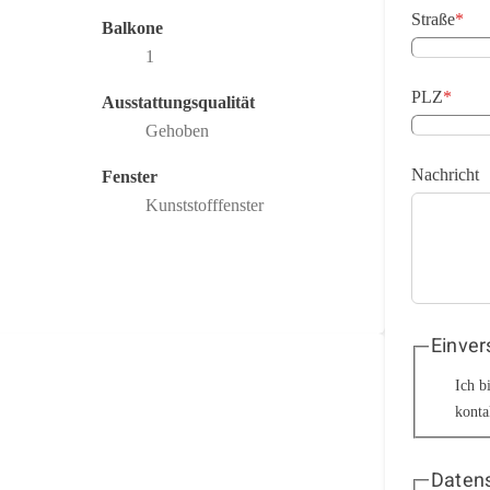
Straße
*
Balkone
1
PLZ
*
Ausstattungsqualität
Gehoben
Nachricht
Fenster
Kunststofffenster
Einver
Ich b
konta
Datens