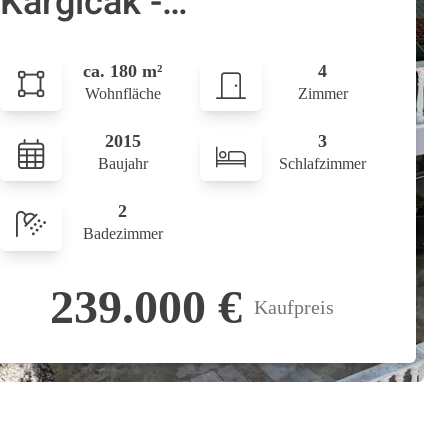
Kargicak -
Panoramablick auf das
ca. 180 m²
4
Meer & die Natur-
Wohnfläche
Zimmer
2015
3
Baujahr
Schlafzimmer
2
Badezimmer
239.000 €
Kaufpreis