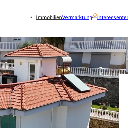
Immobilien
Vermarktung
Interessente
Immobilie verkaufen
Immobil
Immobilie vermieten
Finance
Gewerbe verkaufen
Gewerbe
Gewerbe vermieten
Gewerbe
Immobilienbewertung
Suchauf
LENA
Provisionsfrei
Immobilien-Ratgeber
Käuferfinder
Immobilien-Referenzen