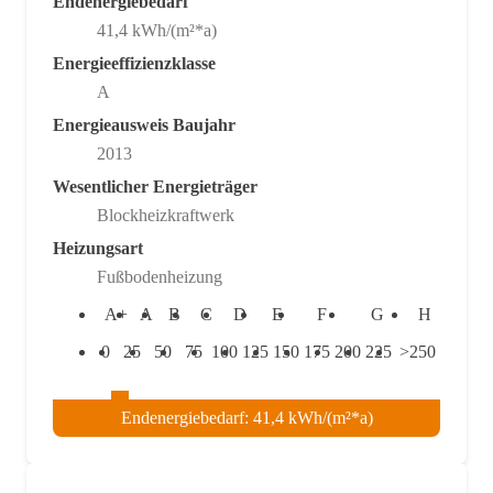
Endenergiebedarf
41,4 kWh/(m²*a)
Energieeffizienzklasse
A
Energieausweis Baujahr
2013
Wesentlicher Energieträger
Blockheizkraftwerk
Heizungsart
Fußbodenheizung
A+
A
B
C
D
E
F
G
H
0
25
50
75
100
125
150
175
200
225
>250
Endenergiebedarf: 41,4 kWh/(m²*a)