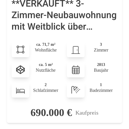
**VERKAUFT** 3-
Zimmer-Neubauwohnung
mit Weitblick über
Winterhude inkl TG-
ca. 71,7 m²
3
Stellplatz
Wohnfläche
Zimmer
ca. 5 m²
2013
Nutzfläche
Baujahr
2
1
Schlafzimmer
Badezimmer
690.000 €
Kaufpreis