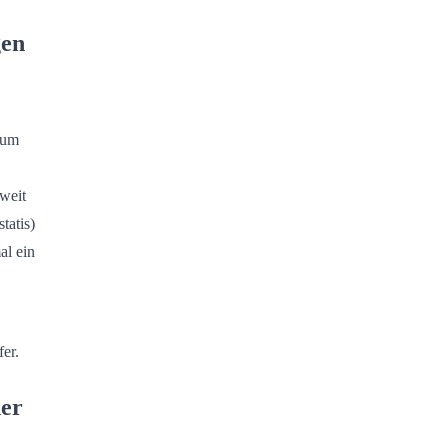
gen
 um
weit
tatis)
al ein
er.
ner