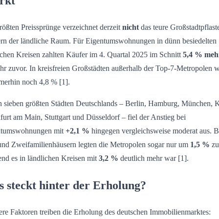
rkt
rößten Preissprünge verzeichnet derzeit
nicht
das teure Großstadtpflaste
rn der ländliche Raum. Für Eigentumswohnungen in dünn besiedelten
ichen Kreisen zahlten Käufer im 4. Quartal 2025 im Schnitt
5,4 % meh
ahr zuvor. In kreisfreien Großstädten außerhalb der Top-7-Metropolen 
merhin noch 4,8 % [1].
n sieben größten Städten Deutschlands – Berlin, Hamburg, München, 
furt am Main, Stuttgart und Düsseldorf – fiel der Anstieg bei
ntumswohnungen mit
+2,1 %
hingegen vergleichsweise moderat aus. B
und Zweifamilienhäusern legten die Metropolen sogar nur um
1,5 %
zu
nd es in ländlichen Kreisen mit
3,2 %
deutlich mehr war [1].
 steckt hinter der Erholung?
re Faktoren treiben die Erholung des deutschen Immobilienmarktes: