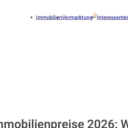
Immobilien
Vermarktung
Interessente
Immobilie verkaufen
Immobil
Immobilie vermieten
Finance
Gewerbe verkaufen
Gewerbe
Gewerbe vermieten
Gewerbe
Immobilienbewertung
Suchauf
LENA
Provisionsfrei
Immobilien-Ratgeber
Käuferfinder
Immobilien-Referenzen
mmobilienpreise 2026: 