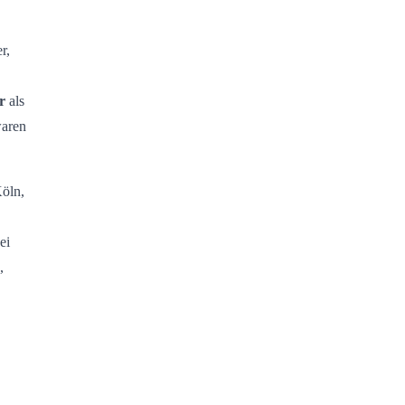
r,
r
als
waren
Köln,
ei
,