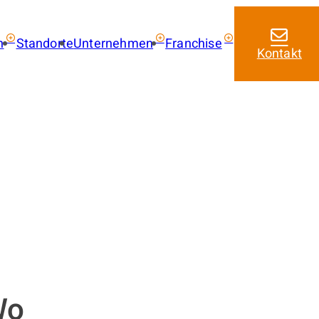
n
Standorte
Unternehmen
Franchise
Kontakt
ie kaufen
Über uns
Franchise mit amarc
Aktuelles
Franchise Leistungen
 kaufen
Franchise Lizenzmode
 mieten
Masterfranchise Eur
trag
Jobangebote
Wo