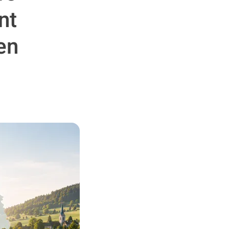
nt
en