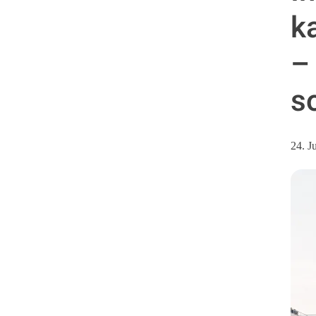
k
–
s
24. J