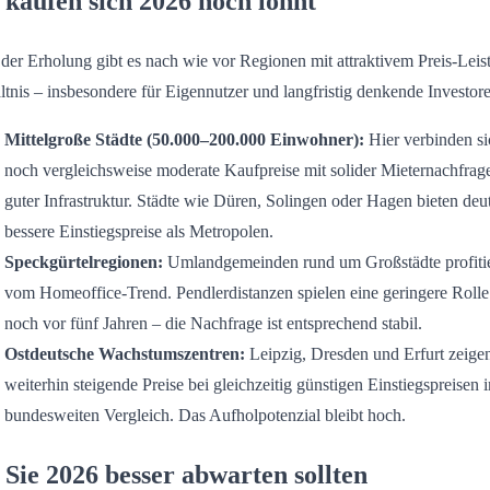
kaufen sich 2026 noch lohnt
 der Erholung gibt es nach wie vor Regionen mit attraktivem Preis-Leis
ltnis – insbesondere für Eigennutzer und langfristig denkende Investor
Mittelgroße Städte (50.000–200.000 Einwohner):
Hier verbinden si
noch vergleichsweise moderate Kaufpreise mit solider Mieternachfrag
guter Infrastruktur. Städte wie Düren, Solingen oder Hagen bieten deut
bessere Einstiegspreise als Metropolen.
Speckgürtelregionen:
Umlandgemeinden rund um Großstädte profiti
vom Homeoffice-Trend. Pendlerdistanzen spielen eine geringere Rolle
noch vor fünf Jahren – die Nachfrage ist entsprechend stabil.
Ostdeutsche Wachstumszentren:
Leipzig, Dresden und Erfurt zeige
weiterhin steigende Preise bei gleichzeitig günstigen Einstiegspreisen 
bundesweiten Vergleich. Das Aufholpotenzial bleibt hoch.
Sie 2026 besser abwarten sollten