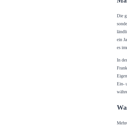
Ma
Die g
sonde
ländl
ein J
es im
In de
Frank
Eige
Ein- 
währe
Was
Mehre