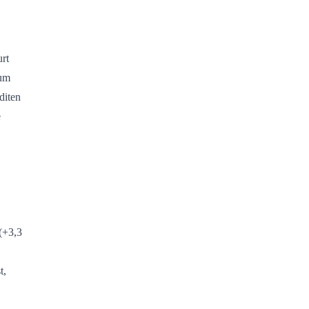
rt
 um
diten
e
(+3,3
t,