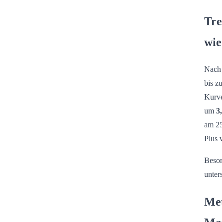
Tre
wie
Nach 
bis z
Kurve
um
3
am 25
Plus 
Beson
unter
Met