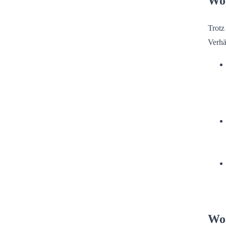
Wo 
Trotz
Verhä
Wo 