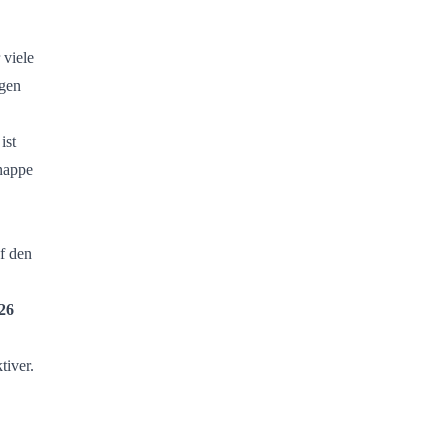
 viele
egen
ist
knappe
f den
26
tiver.