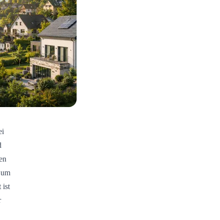
ei
d
hen
n um
 ist
r