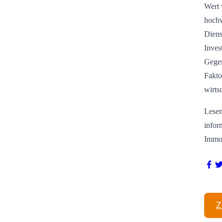
Wert 
hochw
Diens
Inves
Gegen
Fakto
wirts
Lesen
infor
Immob
Z