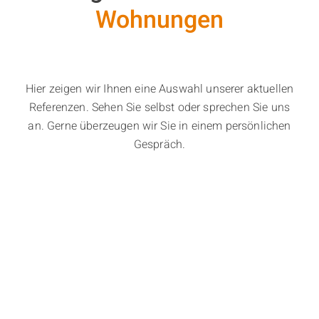
Wohnungen
Hier zeigen wir Ihnen eine Auswahl unserer aktuellen
Referenzen. Sehen Sie selbst oder sprechen Sie uns
an. Gerne überzeugen wir Sie in einem persönlichen
Gespräch.
Gemütliche 3,5-Zimmerwohnung in Ortsrandlage
Ideal für Kinder und Haustiere !! Viel Platz und Garten
2-Zimmer Maisonette-Wohnung
„Ruhe und Wellness genießen“ „verkauft“ -keine zusätzliche Provi
3-Zimmer Wohnung in Burgnähe
Zentrale 2-Zimmer Wohnung
Zentral wohnen ist Ihnen wichtig? 3-Zimmer-Wohnung
Wohnen am Rathenauplatz!
Test 3-Zi. Whg.
Sie möchten zentral wohnen? 1-Zimmer-Wohnung
Kleine Wohnung in Nürnberger Südwesten sucht einen Mieter!
2 Zi. EIGENTUMSWOHNUNG,MIT STELLPLATZ,. IM HER