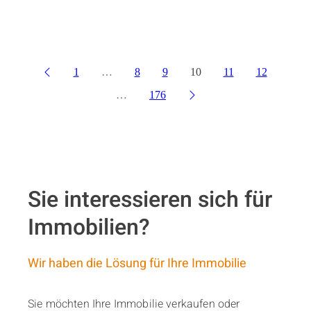
KLASSE 3 ZI. ETW. AUCH ALS RENDITEOBJEKT IM HER
3- Zimmer Wohnung im Nibelungenviertel
SCHÖNE 3 ZI. WHG. MIT 2 BALKONE IM HERZEN VON 
1
…
8
9
10
11
12
…
176
Sie interessieren sich für
Immobilien?
Wir haben die Lösung für Ihre Immobilie
Sie möchten Ihre Immobilie verkaufen oder