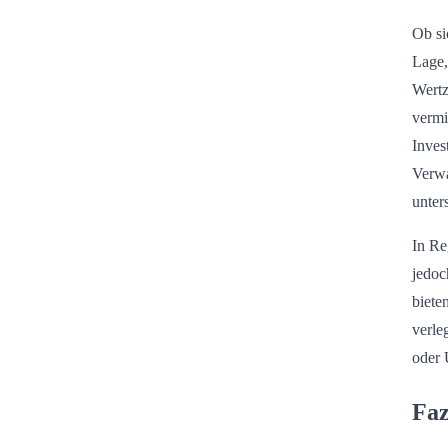
Ob si
Lage,
Wertz
vermi
Inves
Verwa
unter
In Re
jedoc
biete
verle
oder 
Faz