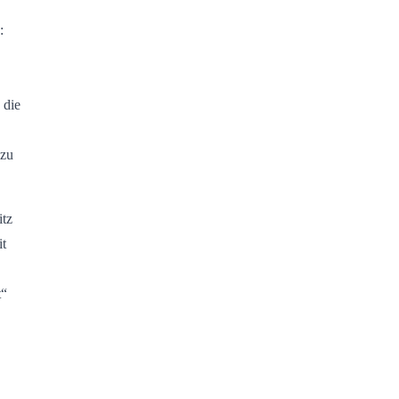
:
 die
 zu
itz
it
t“