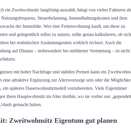
ch ein Zweitwohnsitz langfristig auszahlt, hängt von vielen Faktoren ab
 Nutzungsfrequenz, Steuerbelastung, Instandhaltungskosten und dem
uwachs der Immobilie. Wer eine Ferienwohnung kauft, um diese zu
eten und gelegentlich selbst zu nutzen, sollte genau kalkulieren, ob sich
tition bei realistischen Auslastungsraten wirklich rechnet. Auch die
ltung auf Distanz – insbesondere bei möblierter Vermietung – ist nicht
schätzen.
gionen mit hoher Nachfrage und stabilen Preisen kann ein Zweitwohns
h eine attraktive Ergänzung zur Altersvorsorge sein oder die Möglichke
n, ein späteres Dauerwohnsitzmodell vorzubereiten. Viele Eigentümer
gen ihren Hauptwohnsitz im Alter dorthin, wo sie vorher nur „gependel
Urlaub gemacht haben.
it: Zweitwohnsitz Eigentum gut planen