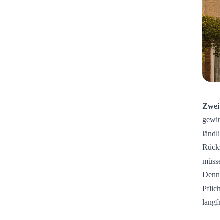
Zwei
gewin
ländl
Rückz
müsse
Denn 
Pflic
langfr