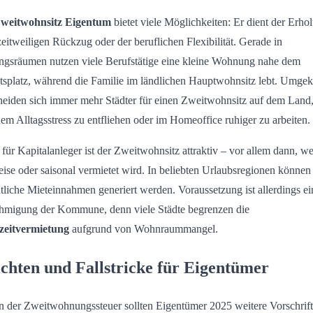
weitwohnsitz Eigentum
bietet viele Möglichkeiten: Er dient der Erho
eitweiligen Rückzug oder der beruflichen Flexibilität. Gerade in
ngsräumen nutzen viele Berufstätige eine kleine Wohnung nahe dem
tsplatz, während die Familie im ländlichen Hauptwohnsitz lebt. Umgek
heiden sich immer mehr Städter für einen Zweitwohnsitz auf dem Land
dem Alltagsstress zu entfliehen oder im Homeoffice ruhiger zu arbeiten.
für Kapitalanleger ist der Zweitwohnsitz attraktiv – vor allem dann, w
eise oder saisonal vermietet wird. In beliebten Urlaubsregionen können
tliche Mieteinnahmen generiert werden. Voraussetzung ist allerdings ei
migung der Kommune, denn viele Städte begrenzen die
zeitvermietung
aufgrund von Wohnraummangel.
ichten und Fallstricke für Eigentümer
 der Zweitwohnungssteuer sollten Eigentümer 2025 weitere Vorschrif