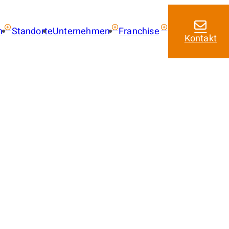
n
Standorte
Unternehmen
Franchise
Kontakt
ie kaufen
Über uns
Franchise mit amarc
Aktuelles
Franchise Leistungen
 kaufen
Franchise Lizenzmode
 mieten
Masterfranchise Eur
trag
Jobangebote