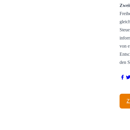
Zwei
Freih
gleic
Steue
infor
von e
Entsc
den S
Z