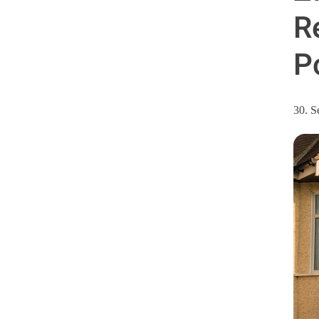
R
P
30. S