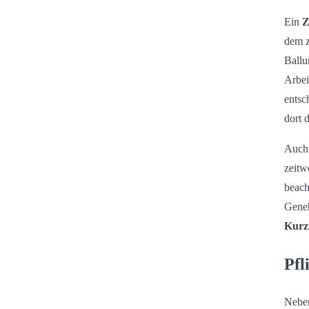
Ein
Z
dem z
Ballu
Arbei
entsc
dort 
Auch 
zeitw
beach
Geneh
Kurz
Pfl
Neben