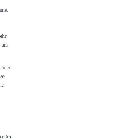
lung,
ehrt
, um
enn er
 so
ne
ten im