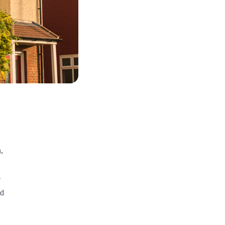
,
.
e
nd