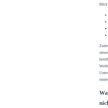
Blick
Zudem
steue
beruf
Werbu
Unter
einde
Wan
nic