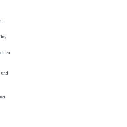
nt
Tiny
melden
5 und
tzt