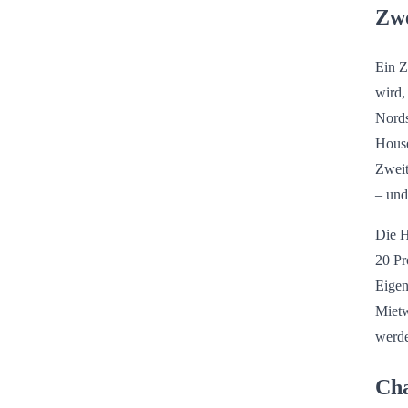
Zwe
Ein Z
wird,
Nords
House
Zweit
– und
Die H
20 Pr
Eigen
Mietw
werde
Cha