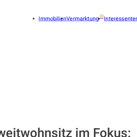
Immobilien
Vermarktung
Interessente
Immobilie verkaufen
Immobil
Immobilie vermieten
Finance
Gewerbe verkaufen
Gewerbe
Gewerbe vermieten
Gewerbe
Immobilienbewertung
Suchauf
LENA
Provisionsfrei
Immobilien-Ratgeber
Käuferfinder
Immobilien-Referenzen
weitwohnsitz im Fokus: