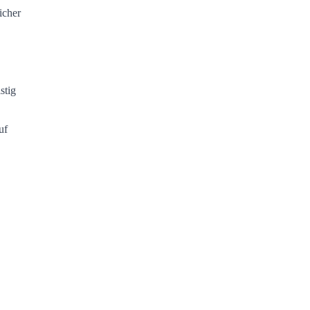
icher
stig
uf