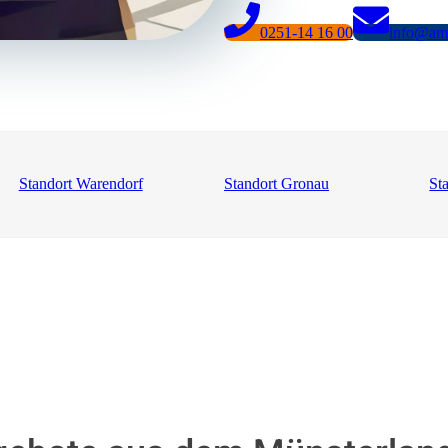
0251-14 16 00
info@am
Standort Warendorf
Standort Gronau
St