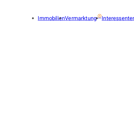
Immobilien
Vermarktung
Interessente
Immobilie verkaufen
Immobil
Immobilie vermieten
Finance
Gewerbe verkaufen
Gewerbe
Gewerbe vermieten
Gewerbe
Immobilienbewertung
Suchauf
LENA
Provisionsfrei
Immobilien-Ratgeber
Käuferfinder
Immobilien-Referenzen