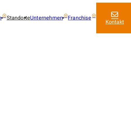
n
Standorte
Unternehmen
Franchise
Kontakt
ie kaufen
Über uns
Franchise mit amarc
Aktuelles
Franchise Leistungen
 kaufen
Franchise Lizenzmode
 mieten
Masterfranchise Eur
trag
Jobangebote