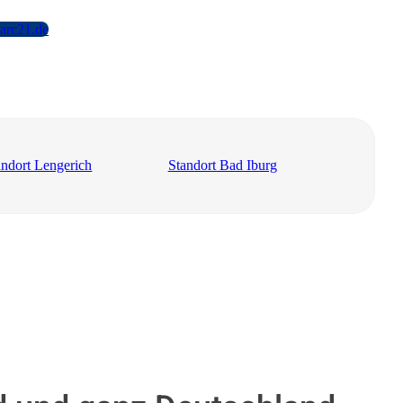
arc21.de
andort Lengerich
Standort Bad Iburg