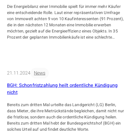
Die Energiebilanz einer Immobilie spielt für immer mehr Käufer
eine entscheidende Rolle. Laut einer repräsentativen Umfrage
von Immowelt achten 9 von 10 Kaufinteressenten (91 Prozent),
die in den nächsten 12 Monaten eine Immobilie erwerben
möchten, gezielt auf die Energieeffizienz eines Objekts. In 35
Prozent der geplanten Immobilienkäufe ist eine schlechte
Energiebilanz sogar ein K.-o.-Kriterium: Interessenten wollen
nur Immobilien besichtigen, die energetisch bereits auf einem
guten Niveau sind.
21.11.2024
News
BGH: Schonfristzahlung heilt ordentliche Kündigung
nicht
Bereits zum dritten Mal urteilte das Landgericht (LG) Berlin,
dass Mieter, die ihre Mietrückstände begleichen, damit nicht nur
die fristlose, sondern auch die ordentliche Kündigung heilen.
Bereits zum dritten Mal hebt der Bundesgerichtshof (BGH) ein
solches Urteil auf und findet deutliche Worte.