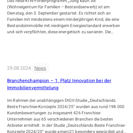
Das neue KfW-Förderprogramm „Jung kauft Alt“
(Wohneigentum für Familien – Bestandserwerb) ist am
Dienstag, den 3. September gestartet. Es richtet sich an
Familien mit mindestens einem minderjährigen Kind, die eine
Bestandsimmobilie mit niedrigem Energiestandard erwerben
und sich verpflichten, diese energetisch zu sanieren. Die
Förderung erfolgt mittels zinsverbilligter KfW-Kredite. Für die
Zinsverbilligungen der KfW stehen für 2024 insgesamt 350
Millionen Euro bereit.
29.08.2024
News
Branchenchampion – 1. Platz Innovation bei der
Immobilienvermittelung
Im Rahmen der unabhängigen DtGV-Studie „Deutschlands
Beste Franchise-Konzepte 2024/25“ wurden aus rund 198.000
Kundenbewertungen zu insgesamt 426 Franchise-
Unternehmen aus 65 verschiedenen Branchen die besten
Anbieter ermittelt. In der Studie „Deutschlands Beste Franchise-
Konzepte 2024/25“ wurde amarc21 besonders gewürdigt und