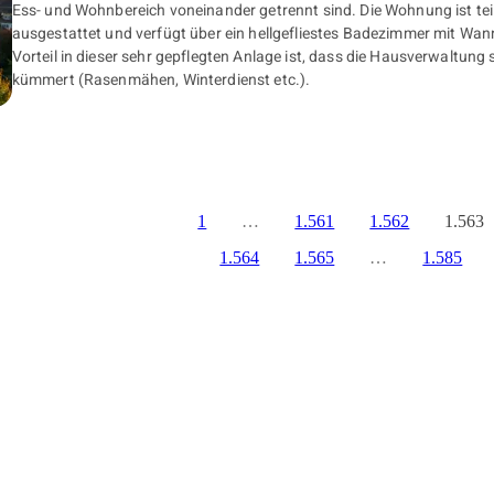
Ess- und Wohnbereich voneinander getrennt sind. Die Wohnung ist te
ausgestattet und verfügt über ein hellgefliestes Badezimmer mit Wa
Vorteil in dieser sehr gepflegten Anlage ist, dass die Hausverwaltung 
kümmert (Rasenmähen, Winterdienst etc.).
1
…
1.561
1.562
1.563
1.564
1.565
…
1.585