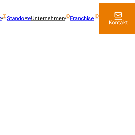
n
Standorte
Unternehmen
Franchise
Kontakt
ie kaufen
Über uns
Franchise mit amarc
Aktuelles
Franchise Leistungen
 kaufen
Franchise Lizenzmode
 mieten
Masterfranchise Eur
trag
Jobangebote