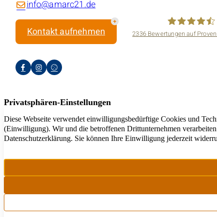
info@amarc21.de
Kontakt aufnehmen
2336
Bewertungen auf Proven
amarc21 Immo
Jeder a