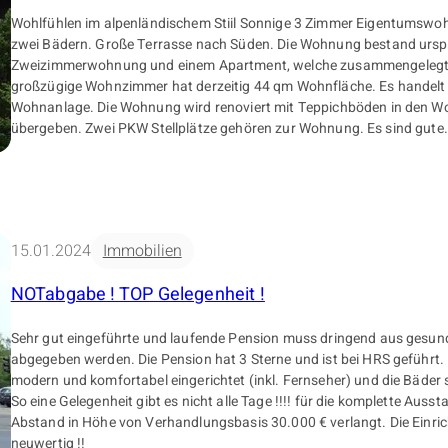
Wohlfühlen im alpenländischem Stiil Sonnige 3 Zimmer Eigentumswohnung mit Kamin und
zwei Bädern. Große Terrasse nach Süden. Die Wohnung bestand urspr
Zweizimmerwohnung und einem Apartment, welche zusammengelegt
großzügige Wohnzimmer hat derzeitig 44 qm Wohnfläche. Es handelt s
Wohnanlage. Die Wohnung wird renoviert mit Teppichböden in den Wohnräumen
übergeben. Zwei PKW Stellplätze gehören zur Wohnung. Es sind gute
Vermietungsmöglichkeiten gegeben. Lage.: Das letzte Haus in einer ruhigen Sackgasse im
Zentrum von Oberstdorf Ohne zusätzliche Provision
15.01.2024
Immobilien
NOTabgabe ! TOP Gelegenheit !
Sehr gut eingeführte und laufende Pension muss dringend aus gesun
abgegeben werden. Die Pension hat 3 Sterne und ist bei HRS geführt.
modern und komfortabel eingerichtet (inkl. Fernseher) und die Bäder 
So eine Gelegenheit gibt es nicht alle Tage !!!! für die komplette Ausstattung wird ein
Abstand in Höhe von Verhandlungsbasis 30.000 € verlangt. Die Einrichtung ist sehr
neuwertig !!