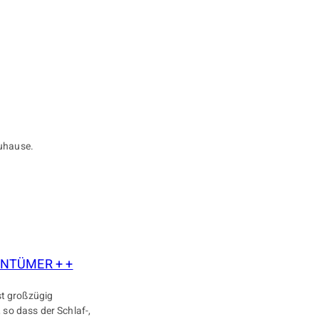
Zuhause.
ENTÜMER + +
ist großzügig
 so dass der Schlaf-,