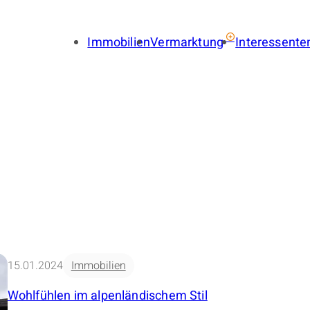
Immobilien
Vermarktung
Interessente
Immobilie verkaufen
Immobil
Immobilie vermieten
Finance
Gewerbe verkaufen
Gewerbe
Gewerbe vermieten
Gewerbe
Immobilienbewertung
Suchauf
LENA
Provisionsfrei
Immobilien-Ratgeber
Käuferfinder
Immobilien-Referenzen
15.01.2024
Immobilien
Wohlfühlen im alpenländischem Stil